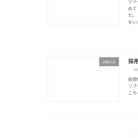
ツイ
めて 
た。
をい
採
お知らせ
2
採用
リプ
こち
投