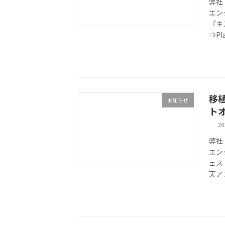
弊社
エン
『キ
⇒Pla
移
お知らせ
トオ
2
弊社
エン
ェス
天ア