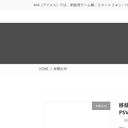
コ
ナ
iMel（アイメル）では、家庭用ゲーム機／スマートフォン
ン
ビ
テ
ゲ
ン
ー
ツ
シ
へ
ョ
ス
ン
キ
に
ッ
移
プ
動
HOME
お知らせ
移
お知らせ
PSV
2