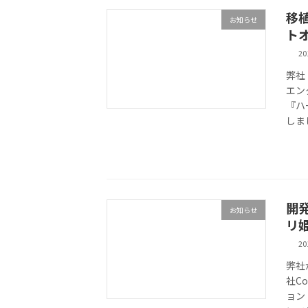
移
お知らせ
トオ
2
弊社
エン
『ハ
しまし
開
お知らせ
リ
2
弊社
社C
ョン『