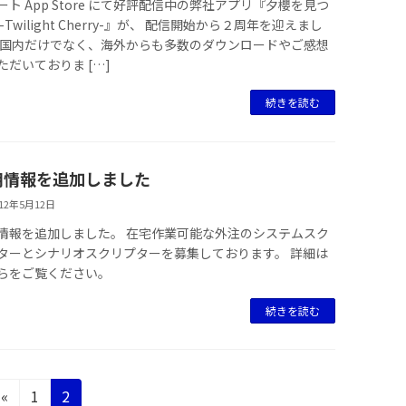
ート App Store にて好評配信中の弊社アプリ『夕櫻を見つ
-Twilight Cherry-』が、 配信開始から２周年を迎えまし
 国内だけでなく、海外からも多数のダウンロードやご感想
ただいておりま […]
続きを読む
用情報を追加しました
012年5月12日
情報を追加しました。 在宅作業可能な外注のシステムスク
ターとシナリオスクリプターを募集しております。 詳細は
らをご覧ください。
続きを読む
固
固
«
1
2