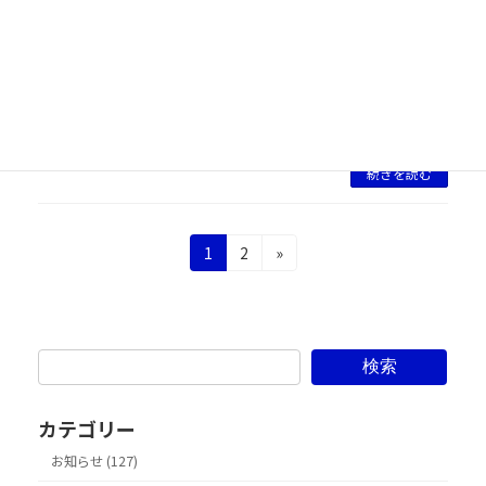
2016年10月8日
弊社（iMel）が移植開発を担当しました 株
式会社エンターグラム様の
PlayStation®Vita 用アドベンチャーゲーム
『id [イド] - Rebirth Session -』が2016年
11月24日に発売予定です […]
続きを読む
投
固
固
1
2
»
定
定
稿
ペ
ペ
の
ー
ー
ジ
ジ
ペ
検索
ー
カテゴリー
ジ
お知らせ (127)
送