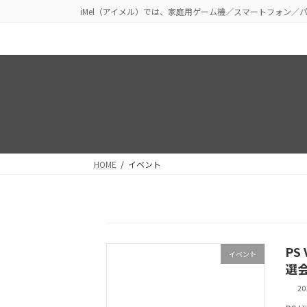
コ
ナ
iMel（アイメル）では、家庭用ゲーム機／スマートフォン
ン
ビ
テ
ゲ
ン
ー
ツ
シ
へ
ョ
ス
ン
キ
に
ッ
移
プ
動
HOME
イベント
PS
イベント
選
2