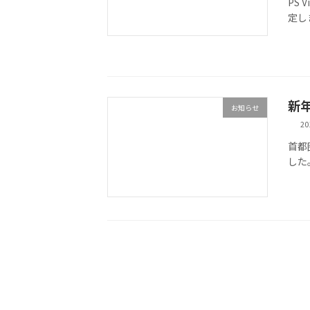
PS
定し
新
お知らせ
2
首都
した