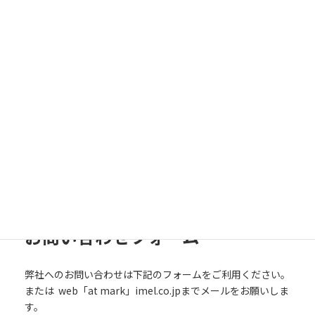
ございます。iMelの名前で配信している
タイトルにつきまし…
iMel株式会社
商品
商品サポートは
サポート専用のフォーム
から
お知らせくださ
い。
お問い合わせフォーム
弊社へのお問い合わせは下記のフォームをご利用ください。
または web「at mark」imel.co.jpまでメールをお願いしま
す。