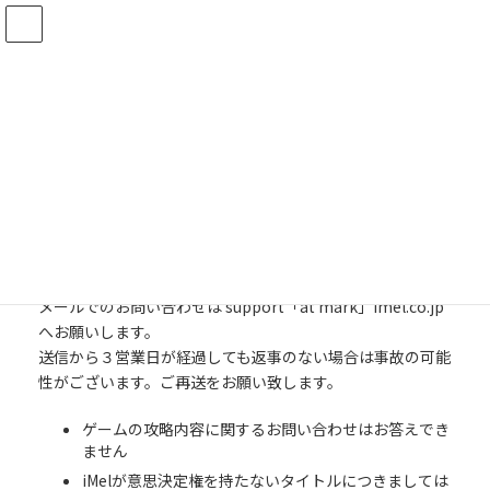
コ
ナ
ン
ビ
テ
ゲ
ン
ー
ツ
シ
へ
ョ
サポート
ス
ン
キ
に
ッ
移
プ
動
HOME
サポート
メールでのお問い合わせは support「at mark」imel.co.jp
へお願いします。
送信から３営業日が経過しても返事のない場合は事故の可能
性がございます。ご再送をお願い致します。
ゲームの攻略内容に関するお問い合わせはお答えでき
ません
iMelが意思決定権を持たないタイトルにつきましては