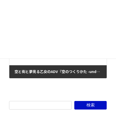
原画家「もねてぃ」×シナリオ「モーリー」のタッグで送る人気PC向けゲーム『ボクと彼女(ナース)の研修日誌』がSteam にて2023年2月2日から配信開始！
2023年2月2日
次の記事
空と街と夢見る乙女のADV『空のつくりかた -under the same sky』がNintendo Switch™にて2023年2月21日に配信開始！
2023年2月9日
検索