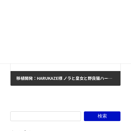
PS Vita版「ワガママハイスペック」発売記念抽選会開催決定！
2017年6月7日
次の記事
移植開発：HARUKAZE様 ノラと皇女と野良猫ハート PSVita
2017年9月28日
検索