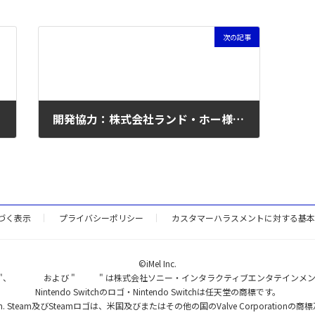
次の記事
月花～
開発協力：株式会社ランド・ホー様 すまドラ！
2013年8月9日
づく表示
プライバシーポリシー
カスタマーハラスメントに対する基本
©iMel Inc.
on"、
および "
" は株式会社ソニー・インタラクティブエンタテインメ
Nintendo Switchのロゴ・Nintendo Switchは任天堂の商標です。
oration. Steam及びSteamロゴは、米国及びまたはその他の国のValve Corporati