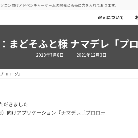
／パソコン向けアドベンチャーゲームの開発と販売に力を入れております。
iMelについて
：まどそふと様 ナマデレ「プ
最
2013年7月8日
2021年12月3日
終
更
新
日
「プロローグ」
時
:
ただきました
id）向けアプリケーション『
ナマデレ「プロロー