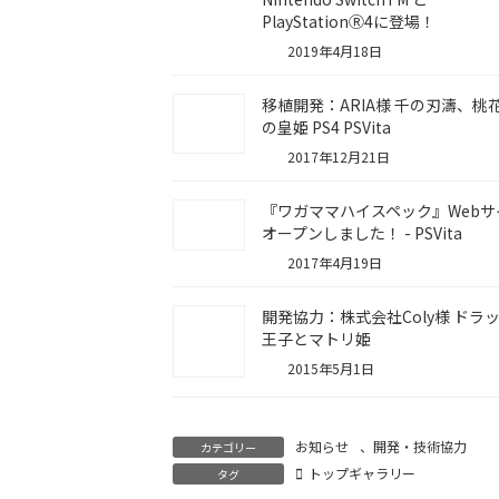
PlayStationⓇ4に登場！
2019年4月18日
移植開発：ARIA様 千の刃濤、桃
の皇姫 PS4 PSVita
2017年12月21日
『ワガママハイスペック』Webサ
オープンしました！ - PSVita
2017年4月19日
開発協力：株式会社Coly様 ドラ
王子とマトリ姫
2015年5月1日
お知らせ
、
開発・技術協力
カテゴリー
トップギャラリー
タグ