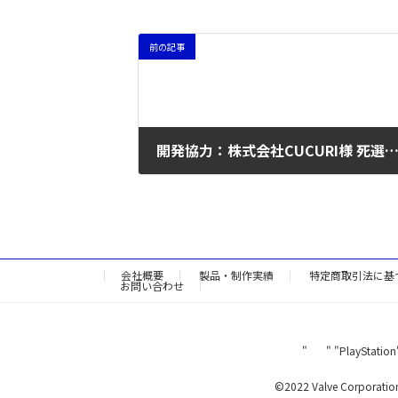
前の記事
開発協力：株式会社CUCURI様 死選組～あやかし雪
2012年12月22日
会社概要
製品・制作実績
特定商取引法に基
お問い合わせ
"
" "PlayStati
©2022 Valve Corp