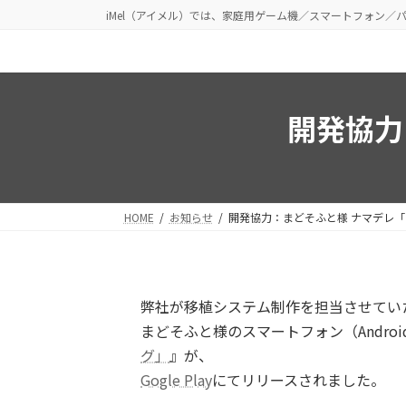
コ
ナ
iMel（アイメル）では、家庭用ゲーム機／スマートフォン
ン
ビ
テ
ゲ
ン
ー
ツ
シ
開発協力
へ
ョ
ス
ン
キ
に
ッ
移
プ
動
HOME
お知らせ
開発協力：まどそふと様 ナマデレ
弊社が移植システム制作を担当させてい
まどそふと様のスマートフォン（Andro
グ」
』が、
Gogle Play
にてリリースされました。