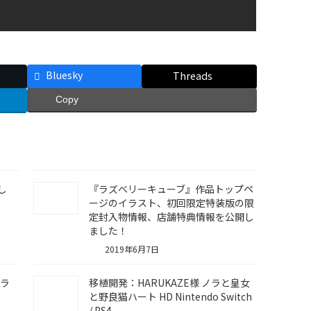
Bluesky
Threads
Copy
し
『ラズベリーキューブ』作品トップペ
ージのイラスト、初回限定特装版の限
定封入物情報、店舗特典情報を公開し
ました！
2019年6月7日
『ラ
移植開発：HARUKAZE様 ノラと皇女
と野良猫ハート HD Nintendo Switch
/ PS4