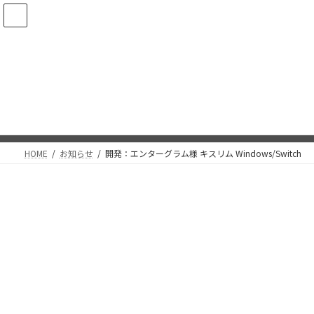
コ
ナ
ン
ビ
テ
ゲ
ン
ー
ツ
シ
開発：エンターグラム様 キスリ
へ
ョ
ス
ン
ム Windows/Switch
キ
に
ッ
移
最
2025年12月25日
2026年5月16日
終
プ
動
更
新
HOME
お知らせ
開発：エンターグラム様 キスリム Windows/Switch
日
時
: