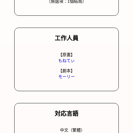
（無選項：1個結局
）
工作人員
【原畫】
もねてぃ
【劇本】
モーリー
対応言語
中文（繁體）